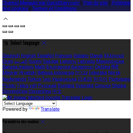
Channel Manager par GuestDiary.com
|
Plan du site
|
Politique
des cookies
|
Termes et Conditions
Select language
Deutsch
English
Español
Français
Italiano
Dansk
Ελληνικά
Eesti
العربية
Suomi
Gaeilge
Lietuvių
Latviešu
Македонски
Bahasa melayu
Malti
Български
Беларускі
Čeština
हिंदी
Magyar
Hrvatski
Bahasa indonesia
עברית
Íslenska
Norsk
Nederlands
Türkçe
ไทย
Українська
日本語
한국어
Português
Polski
Tiếng việt
Русский
Română
Svenska
Српски
Shqipe
Slovenščina
Slovenčina
中文
Powered by
Translate
Paramètres des cookies