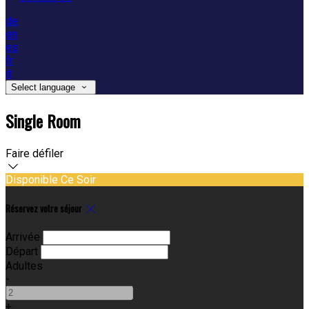
de
en
es
fr
it
Select language
Single Room
Faire défiler
Disponible Ce Soir
Réservez votre séjour
Arrivée
Départ
Adultes
-
+