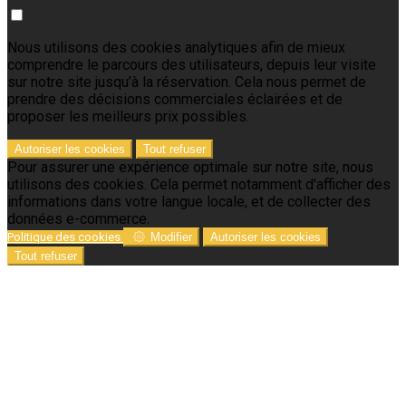
Nous utilisons des cookies analytiques afin de mieux
comprendre le parcours des utilisateurs, depuis leur visite
sur notre site jusqu’à la réservation. Cela nous permet de
prendre des décisions commerciales éclairées et de
proposer les meilleurs prix possibles.
Autoriser les cookies
Tout refuser
Pour assurer une expérience optimale sur notre site, nous
utilisons des cookies. Cela permet notamment d'afficher des
informations dans votre langue locale, et de collecter des
données e-commerce.
Politique des cookies
Modifier
Autoriser les cookies
Tout refuser