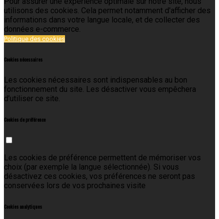
Pour assurer une expérience optimale sur notre site, nous
utilisons des cookies. Cela permet notamment d'afficher des
informations dans votre langue locale, et de collecter des
données e-commerce.
Politique des cookies
Cookies nécessaires
Les cookies nécessaires sont indispensables au bon
fonctionnement du site. Les désactiver vous empêchera
d’utiliser ce site.
Cookies de préférence
Les cookies de préférence permettent de mémoriser vos
choix (par exemple la langue sélectionnée). Si vous
désactivez ces cookies, vos préférences ne seront pas
conservées lors de vos prochaines visite
Cookies analytiques