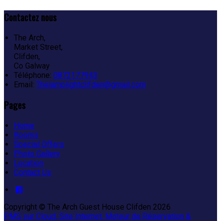
Contactez nous
The Arch,
Market Street,
Clifden,
Co Galway
Téléphone
:
0872177943
Email:
Thelamplightclifden@gmail.com
Pages
Home
Rooms
Special Offers
Photo Gallery
Location
Contact Us
Copyright ©
The Arch Guest House Clifden 2026
PMS sur Cloud, Site Internet, Moteur de Réservation &