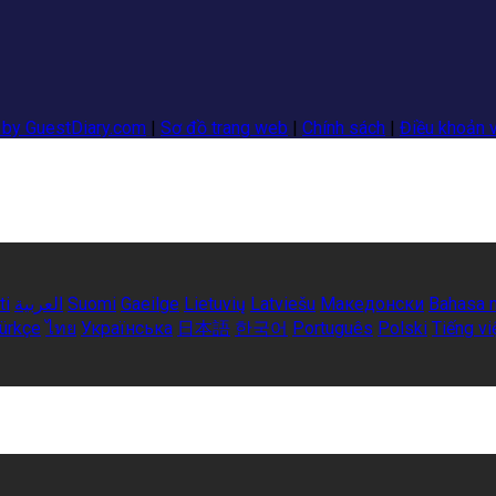
 by GuestDiary.com
|
Sơ đồ trang web
|
Chính sách
|
Điều khoản v
ti
العربية
Suomi
Gaeilge
Lietuvių
Latviešu
Македонски
Bahasa 
ürkçe
ไทย
Українська
日本語
한국어
Português
Polski
Tiếng vi