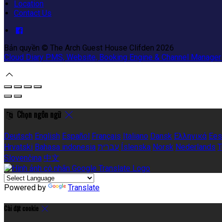
Location
Contact Us
Bản quyền
©
The Arch Guest House Clifden 2026
Cloud Diary PMS, Website, Booking Engine & Channel Manager
Chọn ngôn ngữ
Deutsch
English
Español
Français
Italiano
Dansk
Ελληνικά
Ees
Hrvatski
Bahasa indonesia
עברית
Íslenska
Norsk
Nederlands
T
Slovenčina
中文
Powered by
Translate
Cài đặt cookie