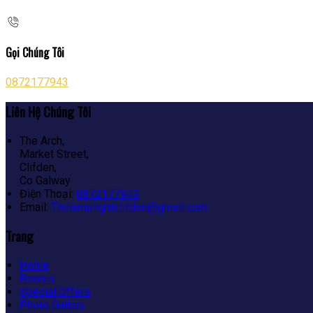
Gọi Chúng Tôi
0872177943
Liên Hệ Chúng Tôi
The Arch,
Market Street,
Clifden,
Co Galway
Điện Thoại
:
0872177943
Email:
Thelamplightclifden@gmail.com
Trang
Home
Rooms
Special Offers
Photo Gallery