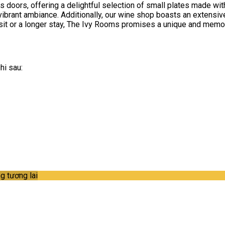
s doors, offering a delightful selection of small plates made wit
ibrant ambiance. Additionally, our wine shop boasts an extensive 
isit or a longer stay, The Ivy Rooms promises a unique and memor
hi sau:
g tương lai