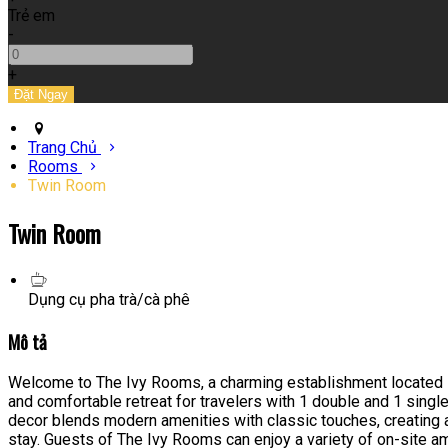
Trẻ em
-
+
Trang Chủ
Rooms
Twin Room
Twin Room
Dụng cụ pha trà/cà phê
Mô tả
Welcome to The Ivy Rooms, a charming establishment located in 
and comfortable retreat for travelers with 1 double and 1 single
decor blends modern amenities with classic touches, creating 
stay. Guests of The Ivy Rooms can enjoy a variety of on-site ame