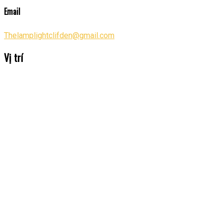
Email
Thelamplightclifden@gmail.com
Vị trí