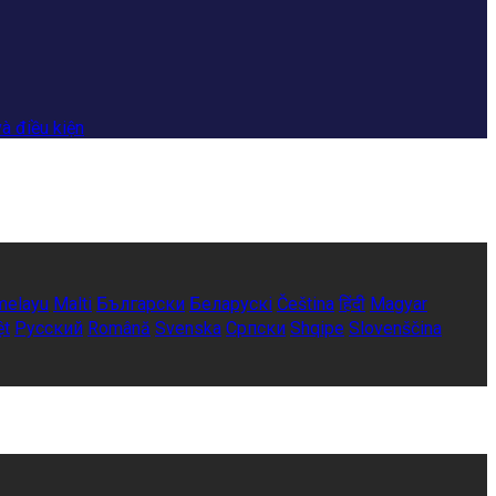
à điều kiện
melayu
Malti
Български
Беларускі
Čeština
हिंदी
Magyar
ệt
Русский
Română
Svenska
Српски
Shqipe
Slovenščina